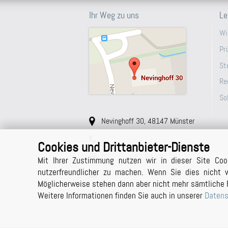
Ihr Weg zu uns
Le
Wi
Pr
St
Re
So
Nevinghoff 30, 48147 Münster
0 25 1 - 4 82 04-0
Cookies und Drittanbieter-Dienste
0 25 1 - 4 82 04-40
Mit Ihrer Zustimmung nutzen wir in dieser Site Coo
nutzerfreundlicher zu machen. Wenn Sie dies nicht w
sekretariat@bpg-muenster.de
Möglicherweise stehen dann aber nicht mehr sämtliche 
Weitere Informationen finden Sie auch in unserer
Datens