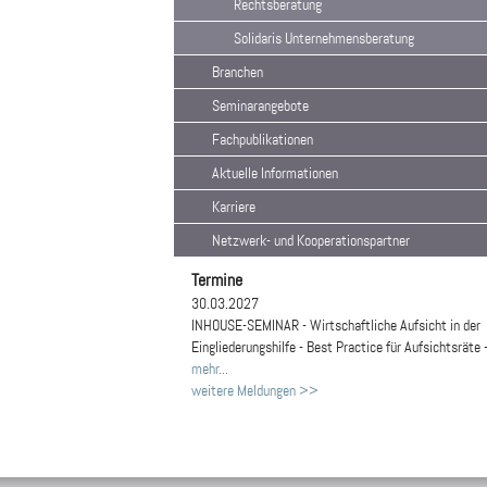
Rechtsberatung
Solidaris Unternehmensberatung
Branchen
Seminarangebote
Fachpublikationen
Aktuelle Informationen
Karriere
Netzwerk- und Kooperationspartner
Termine
30.03.2027
INHOUSE-SEMINAR - Wirtschaftliche Aufsicht in der
Eingliederungshilfe - Best Practice für Aufsichtsräte 
mehr...
weitere Meldungen