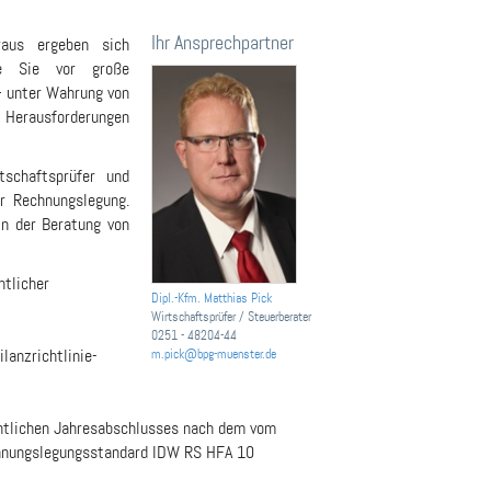
Ihr Ansprechpartner
raus ergeben sich
ie Sie vor große
– unter Wahrung von
Herausforderungen
schaftsprüfer und
r Rechnungslegung.
in der Beratung von
htlicher
Dipl.-Kfm. Matthias Pick
Wirtschaftsprüfer / Steuerberater
0251 - 48204-44
lanzrichtlinie-
m.pick@bpg-muenster.de
htlichen Jahresabschlusses nach dem vom
echnungslegungsstandard IDW RS HFA 10