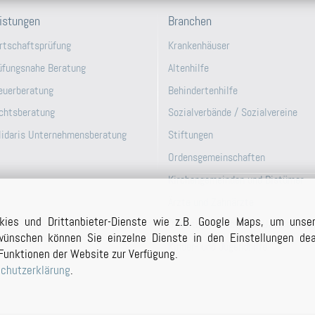
istungen
Branchen
rtschaftsprüfung
Krankenhäuser
üfungsnahe Beratung
Altenhilfe
euerberatung
Behindertenhilfe
chtsberatung
Sozialverbände / Sozialvereine
lidaris Unternehmensberatung
Stiftungen
Ordensgemeinschaften
Kirchengemeinden und Bistümer
Ärzte und Zahnärzte
kies und Drittanbieter-Dienste wie z.B. Google Maps, um unse
Öffentlich-Rechtliche Unternehme
ünschen können Sie einzelne Dienste in den Einstellungen deak
Kinder- und Jugendhilfe
Funktionen der Website zur Verfügung.
chutzerklärung
.