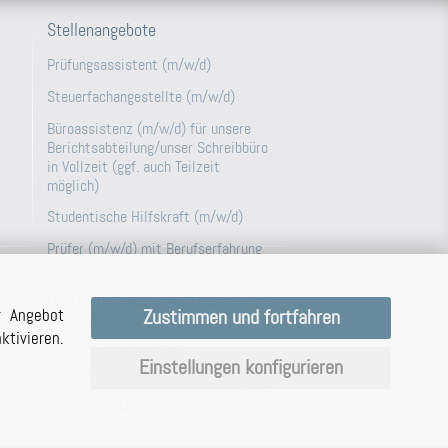
Stellenangebote
Prüfungsassistent (m/w/d)
Steuerfachangestellte (m/w/d)
Büroassistenz (m/w/d) für unsere
Berichtsabteilung/unser Schreibbüro
in Vollzeit (ggf. auch Teilzeit
möglich)
Studentische Hilfskraft (m/w/d)
Prüfer (m/w/d) mit Berufserfahrung
(auch in Teilzeit möglich)
Masterstudiengang Auditing, Finance
r Angebot
Zustimmen und fortfahren
and Taxation
n
tivieren.
Praktikum bei der BPG
Einstellungen konfigurieren
Wirtschaftsprüfungsgesellschaft im
Zeitraum Februar bis Juli an unserem
Standort in Münster