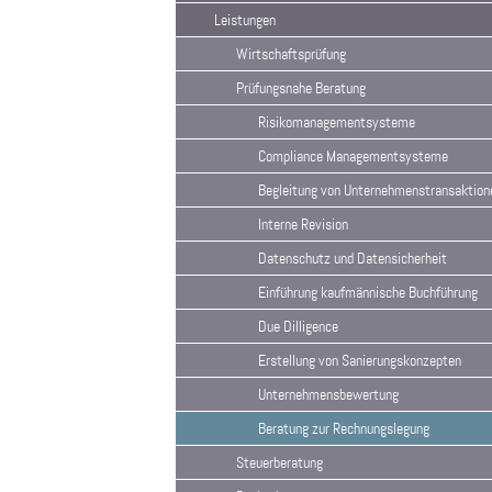
Leistungen
Wirtschaftsprüfung
Prüfungsnahe Beratung
Risikomanagementsysteme
Compliance Managementsysteme
Begleitung von Unternehmenstransaktion
Interne Revision
Datenschutz und Datensicherheit
Einführung kaufmännische Buchführung
Due Dilligence
Erstellung von Sanierungskonzepten
Unternehmensbewertung
Beratung zur Rechnungslegung
Steuerberatung