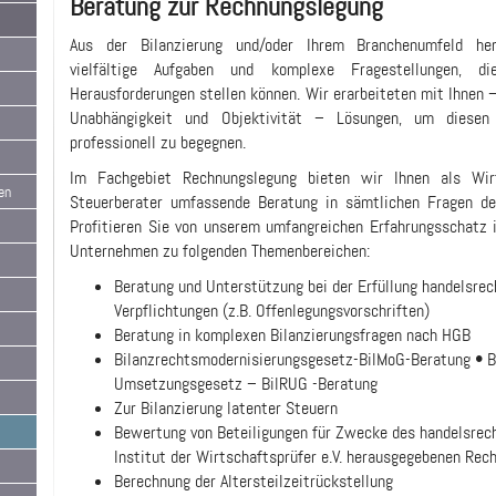
Beratung zur Rechnungslegung
Aus der Bilanzierung und/oder Ihrem Branchenumfeld he
vielfältige Aufgaben und komplexe Fragestellungen, d
Herausforderungen stellen können. Wir erarbeiteten mit Ihnen 
Unabhängigkeit und Objektivität – Lösungen, um diesen 
professionell zu begegnen.
Im Fachgebiet Rechnungslegung bieten wir Ihnen als Wirt
en
Steuerberater umfassende Beratung in sämtlichen Fragen de
Profitieren Sie von unserem umfangreichen Erfahrungsschatz 
Unternehmen zu folgenden Themenbereichen:
Beratung und Unterstützung bei der Erfüllung handelsrec
Verpflichtungen (z.B. Offenlegungsvorschriften)
Beratung in komplexen Bilanzierungsfragen nach HGB
Bilanzrechtsmodernisierungsgesetz-BilMoG-Beratung • Bi
Umsetzungsgesetz – BilRUG -Beratung
Zur Bilanzierung latenter Steuern
Bewertung von Beteiligungen für Zwecke des handelsrec
Institut der Wirtschaftsprüfer e.V. herausgegebenen R
Berechnung der Altersteilzeitrückstellung