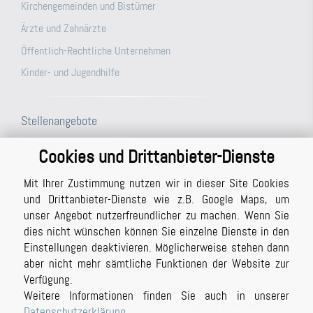
Kirchengemeinden und Bistümer
Ärzte und Zahnärzte
Öffentlich-Rechtliche Unternehmen
Kinder- und Jugendhilfe
Stellenangebote
Prüfungsassistent (m/w/d)
Cookies und Drittanbieter-Dienste
Steuerfachangestellte (m/w/d)
Mit Ihrer Zustimmung nutzen wir in dieser Site Cookies
Büroassistenz (m/w/d) für unsere Berichtsabteilung/unser
und Drittanbieter-Dienste wie z.B. Google Maps, um
Schreibbüro in Vollzeit (ggf. auch Teilzeit möglich)
unser Angebot nutzerfreundlicher zu machen. Wenn Sie
Studentische Hilfskraft (m/w/d)
dies nicht wünschen können Sie einzelne Dienste in den
Einstellungen deaktivieren. Möglicherweise stehen dann
Prüfer (m/w/d) mit Berufserfahrung (auch in Teilzeit möglich)
aber nicht mehr sämtliche Funktionen der Website zur
Masterstudiengang Auditing, Finance and Taxation
Verfügung.
Praktikum bei der BPG Wirtschaftsprüfungsgesellschaft im
Weitere Informationen finden Sie auch in unserer
Zeitraum Februar bis Juli an unserem Standort in Münster
Datenschutzerklärung
.