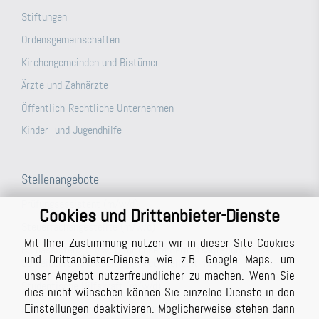
Stiftungen
Ordensgemeinschaften
Kirchengemeinden und Bistümer
Ärzte und Zahnärzte
Öffentlich-Rechtliche Unternehmen
Kinder- und Jugendhilfe
Stellenangebote
Prüfungsassistent (m/w/d)
Cookies und Drittanbieter-Dienste
Steuerfachangestellte (m/w/d)
Mit Ihrer Zustimmung nutzen wir in dieser Site Cookies
Büroassistenz (m/w/d) für unsere Berichtsabteilung/unser
und Drittanbieter-Dienste wie z.B. Google Maps, um
Schreibbüro in Vollzeit (ggf. auch Teilzeit möglich)
unser Angebot nutzerfreundlicher zu machen. Wenn Sie
Studentische Hilfskraft (m/w/d)
dies nicht wünschen können Sie einzelne Dienste in den
Einstellungen deaktivieren. Möglicherweise stehen dann
Prüfer (m/w/d) mit Berufserfahrung (auch in Teilzeit möglich)