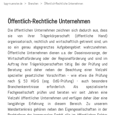
bpg-muenster.de
Branchen
Öffentlich-Rechtliche Unternehmen
Öffentlich-Rechtliche Unternehmen
Die öffentlichen Unternehmen zeichnen sich dadurch aus, dass
sie von ihrer Trägerkörperschaft (öffentliche Hand)
organisatorisch, rechtlich und wirtschaftlich getrennt sind, um
so ein genau abgegrenztes Aufgabengebiet wahrzunehmen.
Öffentliche Unternehmen dienen u.a. der Daseinsvorsorge, der
Wirtschaftsförderung oder der Regionalförderung und sind im
Auftrag ihrer Trägerkörperschaften tätig. Bei der Prüfung und
Beratung sind daher neben der Beachtung einer Vielzahl
spezieller gesetzlicher Vorschriften - wie etwa die Prüfung
nach § 53 HGrG (sog. OdG-Prüfung) - auch besondere
Branchenkenntnisse erforderlich. Als spezialisierte
Fachgesellschaft prüfen und beraten wir seit Jahren eine
Vielzahl öffentlicher Unternehmen und verfügen daher über eine
langjährige Erfahrung in diesem Bereich. Zu unserem
Mandantenkreis gehören neben den Eigengesellschaften in der
Rechtsform der kommunalen GmbH alle im öffentlichen Sektor