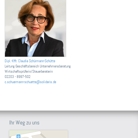
Dipl.-Kffr. Claudia Schürmann-Schütte
Leitung Geschäftsbereich Unternehmensberatung
Wirtschaftsprüferin/Steuerberaterin
02203 - 8997-502
c.schuermann-schuette@solidaris.de
Ihr Weg zu uns