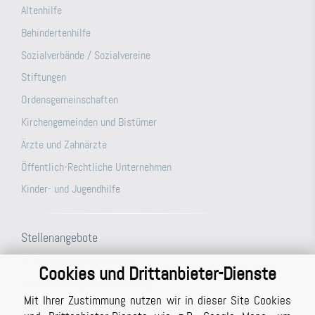
Altenhilfe
Behindertenhilfe
Sozialverbände / Sozialvereine
Stiftungen
Ordensgemeinschaften
Kirchengemeinden und Bistümer
Ärzte und Zahnärzte
Öffentlich-Rechtliche Unternehmen
Kinder- und Jugendhilfe
Stellenangebote
Prüfungsassistent (m/w/d)
Cookies und Drittanbieter-Dienste
Steuerfachangestellte (m/w/d)
Mit Ihrer Zustimmung nutzen wir in dieser Site Cookies
Büroassistenz (m/w/d) für unsere Berichtsabteilung/unser