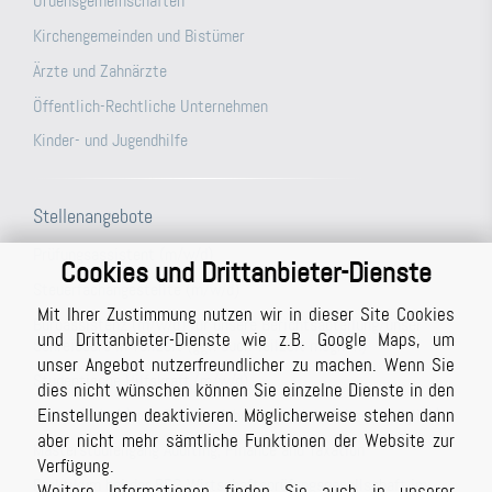
Ordensgemeinschaften
Kirchengemeinden und Bistümer
Ärzte und Zahnärzte
Öffentlich-Rechtliche Unternehmen
Kinder- und Jugendhilfe
Stellenangebote
Prüfungsassistent (m/w/d)
Cookies und Drittanbieter-Dienste
Steuerfachangestellte (m/w/d)
Mit Ihrer Zustimmung nutzen wir in dieser Site Cookies
Büroassistenz (m/w/d) für unsere Berichtsabteilung/unser
und Drittanbieter-Dienste wie z.B. Google Maps, um
Schreibbüro in Vollzeit (ggf. auch Teilzeit möglich)
unser Angebot nutzerfreundlicher zu machen. Wenn Sie
Studentische Hilfskraft (m/w/d)
dies nicht wünschen können Sie einzelne Dienste in den
Einstellungen deaktivieren. Möglicherweise stehen dann
Prüfer (m/w/d) mit Berufserfahrung (auch in Teilzeit möglich)
aber nicht mehr sämtliche Funktionen der Website zur
Masterstudiengang Auditing, Finance and Taxation
Verfügung.
Praktikum bei der BPG Wirtschaftsprüfungsgesellschaft im
Weitere Informationen finden Sie auch in unserer