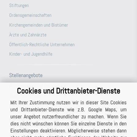
Stiftungen
Ordensgemeinschaften
Kirchengemeinden und Bistümer
Ärzte und Zahnärzte
Öffentlich-Rechtliche Unternehmen
Kinder- und Jugendhilfe
Stellenangebote
Prüfungsassistent (m/w/d)
Cookies und Drittanbieter-Dienste
Steuerfachangestellte (m/w/d)
Mit Ihrer Zustimmung nutzen wir in dieser Site Cookies
Büroassistenz (m/w/d) für unsere Berichtsabteilung/unser
und Drittanbieter-Dienste wie z.B. Google Maps, um
Schreibbüro in Vollzeit (ggf. auch Teilzeit möglich)
unser Angebot nutzerfreundlicher zu machen. Wenn Sie
Studentische Hilfskraft (m/w/d)
dies nicht wünschen können Sie einzelne Dienste in den
Einstellungen deaktivieren. Möglicherweise stehen dann
Prüfer (m/w/d) mit Berufserfahrung (auch in Teilzeit möglich)