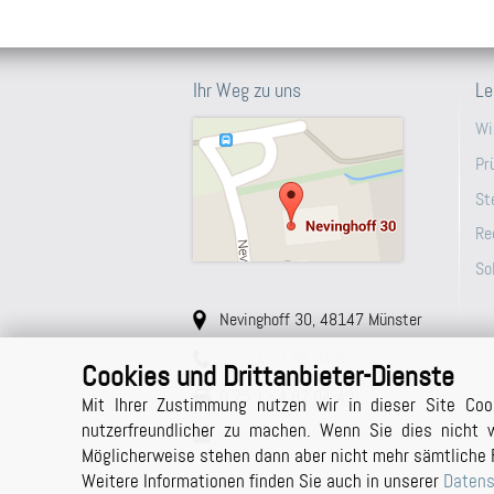
Ihr Weg zu uns
Le
Wi
Pr
St
Re
So
Nevinghoff 30, 48147 Münster
0 25 1 - 4 82 04-0
Cookies und Drittanbieter-Dienste
0 25 1 - 4 82 04-40
Mit Ihrer Zustimmung nutzen wir in dieser Site Coo
nutzerfreundlicher zu machen. Wenn Sie dies nicht w
sekretariat@bpg-muenster.de
Möglicherweise stehen dann aber nicht mehr sämtliche 
Weitere Informationen finden Sie auch in unserer
Datens