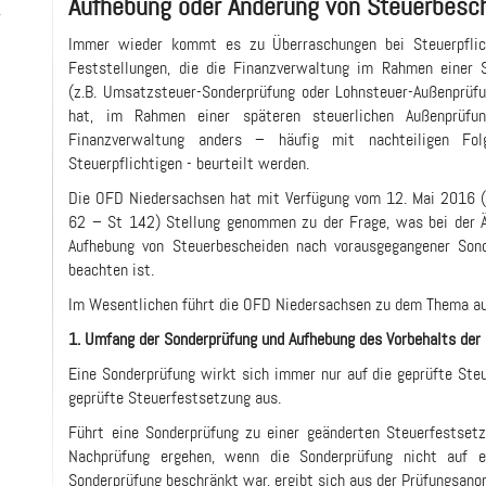
Aufhebung oder Änderung von Steuerbesc
-
Immer wieder kommt es zu Überraschungen bei Steuerpflic
Feststellungen, die die Finanzverwaltung im Rahmen einer 
(z.B. Umsatzsteuer-Sonderprüfung oder Lohnsteuer-Außenprüfu
hat, im Rahmen einer späteren steuerlichen Außenprüfu
Finanzverwaltung anders – häufig mit nachteiligen Fo
Steuerpflichtigen - beurteilt werden.
Die OFD Niedersachsen hat mit Verfügung vom 12. Mai 2016 
62 – St 142) Stellung genommen zu der Frage, was bei der 
Aufhebung von Steuerbescheiden nach vorausgegangener Son
beachten ist.
Im Wesentlichen führt die OFD Niedersachsen zu dem Thema au
1. Umfang der Sonderprüfung und Aufhebung des Vorbehalts der
Eine Sonderprüfung wirkt sich immer nur auf die geprüfte Steu
geprüfte Steuerfestsetzung aus.
Führt eine Sonderprüfung zu einer geänderten Steuerfestsetz
Nachprüfung ergehen, wenn die Sonderprüfung nicht auf ei
Sonderprüfung beschränkt war, ergibt sich aus der Prüfungsano