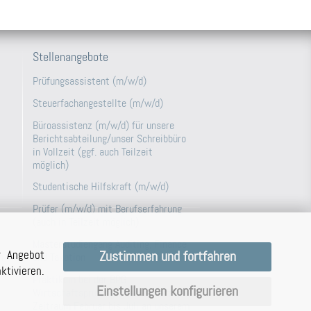
Stellenangebote
Prüfungsassistent (m/w/d)
Steuerfachangestellte (m/w/d)
Büroassistenz (m/w/d) für unsere
Berichtsabteilung/unser Schreibbüro
in Vollzeit (ggf. auch Teilzeit
möglich)
Studentische Hilfskraft (m/w/d)
Prüfer (m/w/d) mit Berufserfahrung
(auch in Teilzeit möglich)
Masterstudiengang Auditing, Finance
r Angebot
Zustimmen und fortfahren
and Taxation
n
tivieren.
Praktikum bei der BPG
Einstellungen konfigurieren
Wirtschaftsprüfungsgesellschaft im
Zeitraum Februar bis Juli an unserem