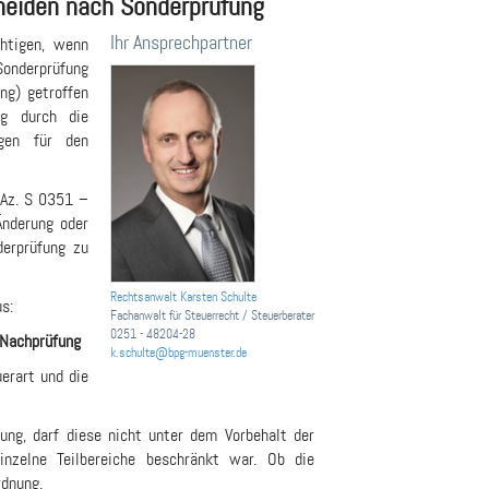
heiden nach Sonderprüfung
Ihr Ansprechpartner
htigen, wenn
Sonderprüfung
ng) getroffen
ng durch die
lgen für den
(Az. S 0351 –
Änderung oder
derprüfung zu
Rechtsanwalt Karsten Schulte
s:
Fachanwalt für Steuerrecht / Steuerberater
0251 - 48204-28
 Nachprüfung
k.schulte@bpg-muenster.de
erart und die
ung, darf diese nicht unter dem Vorbehalt der
nzelne Teilbereiche beschränkt war. Ob die
rdnung.