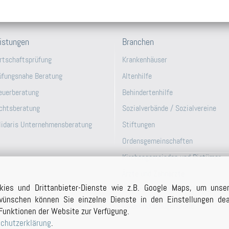
istungen
Branchen
rtschaftsprüfung
Krankenhäuser
üfungsnahe Beratung
Altenhilfe
euerberatung
Behindertenhilfe
chtsberatung
Sozialverbände / Sozialvereine
lidaris Unternehmensberatung
Stiftungen
Ordensgemeinschaften
Kirchengemeinden und Bistümer
Ärzte und Zahnärzte
kies und Drittanbieter-Dienste wie z.B. Google Maps, um unse
Öffentlich-Rechtliche Unternehme
ünschen können Sie einzelne Dienste in den Einstellungen deak
Kinder- und Jugendhilfe
Funktionen der Website zur Verfügung.
chutzerklärung
.