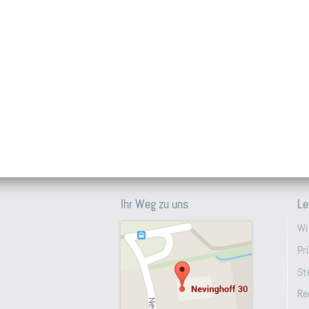
Ihr Weg zu uns
Le
Wi
Pr
St
Re