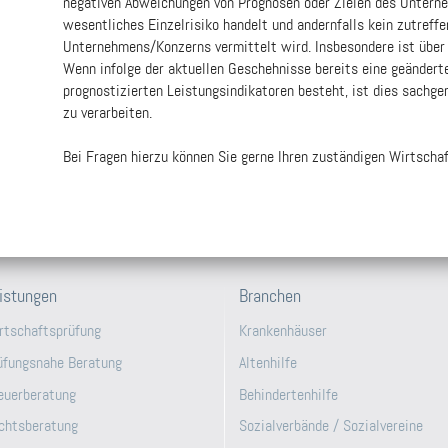
negativen Abweichungen von Prognosen oder Zielen des Unterne
wesentliches Einzelrisiko handelt und andernfalls kein zutreffe
Unternehmens/Konzerns vermittelt wird. Insbesondere ist über
Wenn infolge der aktuellen Geschehnisse bereits eine geände
prognostizierten Leistungsindikatoren besteht, ist dies sachg
zu verarbeiten.
Bei Fragen hierzu können Sie gerne Ihren zuständigen Wirtscha
istungen
Branchen
rtschaftsprüfung
Krankenhäuser
üfungsnahe Beratung
Altenhilfe
euerberatung
Behindertenhilfe
chtsberatung
Sozialverbände / Sozialvereine