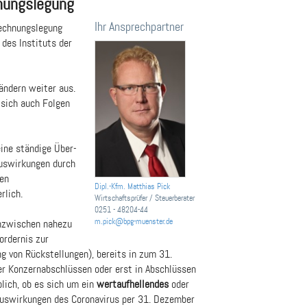
nungslegung
Ihr Ansprechpartner
Rechnungslegung
des Instituts der
Ländern weiter aus.
sich auch Folgen
eine ständige Über-
Auswirkungen durch
gen
Dipl.-Kfm. Matthias Pick
rlich.
Wirtschaftsprüfer / Steuerberater
0251 - 48204-44
m.pick@bpg-muenster.de
 inzwischen nahezu
ordernis zur
 von Rückstellungen), bereits in zum 31.
r Konzernabschlüssen oder erst in Abschlüssen
blich, ob es sich um ein
wertaufhellendes
oder
 Auswirkungen des Coronavirus per 31. Dezember