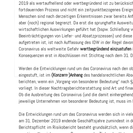
2019 als wertaufhellend oder wertbegründend ist zu berücksich
fortdauernden Prozess und nicht ein zeitpunktbezogenes Ereignis
Menschen sind nach derzeitigen Erkenntnissen zwar bereits 
aber (noch) regional begrenzt. Da erst die sprunghafte Ausweit
wirtschaftlichen Auswirkungen geführt hat (bspw. Schließung v
Beeinträchtigungen von Liefer- und Absatzprozessen) und dies
aufgetreten ist, ist nach Auffassung des IDW in der Regel davo
Coronavirus als weltweite Gefahr
wertbegründend einzustufen
Konsequenzen erst in Abschlüssen mit Stichtag nach dem 31. 
Werden die Entwicklungen rund um das Coronavirus nach den o
eingestuft, ist im
(Konzern-)Anhang
des handelsrechtlichen Ab
berichten, wenn ein „Vorgang von besonderer Bedeutung“ nach §
vorliegt. In dieser Nachtragsberichterstattung sind Art und fi
Ob die Ausbreitung des Coronavirus (und die damit einhergehen
jeweilige Unternehmen von besonderer Bedeutung ist, muss im 
Die Entwicklungen rund um das Coronavirus werden sich in viele
am 31. Dezember 2019 endende Geschäftsjahre zumindest in de
Berichtspflicht im Risikobericht besteht grundsätzlich, wenn 