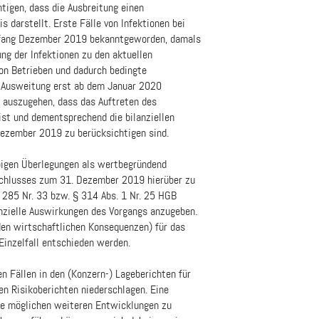
tigen, dass die Ausbreitung einen
 darstellt. Erste Fälle von Infektionen bei
Anfang Dezember 2019 bekanntgeworden, damals
ung der Infektionen zu den aktuellen
on Betrieben und dadurch bedingte
e Ausweitung erst ab dem Januar 2020
n auszugehen, dass das Auftreten des
ist und dementsprechend die bilanziellen
Dezember 2019 zu berücksichtigen sind.
bigen Überlegungen als wertbegründend
schlusses zum 31. Dezember 2019 hierüber zu
 285 Nr. 33 bzw. § 314 Abs. 1 Nr. 25 HGB
nanzielle Auswirkungen des Vorgangs anzugeben.
den wirtschaftlichen Konsequenzen) für das
Einzelfall entschieden werden.
n Fällen in den (Konzern-) Lageberichten für
n Risikoberichten niederschlagen. Eine
die möglichen weiteren Entwicklungen zu