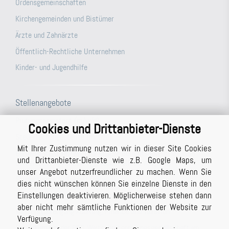
Ordensgemeinschaften
Kirchengemeinden und Bistümer
Ärzte und Zahnärzte
Öffentlich-Rechtliche Unternehmen
Kinder- und Jugendhilfe
Stellenangebote
Prüfungsassistent (m/w/d)
Cookies und Drittanbieter-Dienste
Steuerfachangestellte (m/w/d)
Mit Ihrer Zustimmung nutzen wir in dieser Site Cookies
Büroassistenz (m/w/d) für unsere Berichtsabteilung/unser
und Drittanbieter-Dienste wie z.B. Google Maps, um
Schreibbüro in Vollzeit (ggf. auch Teilzeit möglich)
unser Angebot nutzerfreundlicher zu machen. Wenn Sie
Studentische Hilfskraft (m/w/d)
dies nicht wünschen können Sie einzelne Dienste in den
Einstellungen deaktivieren. Möglicherweise stehen dann
Prüfer (m/w/d) mit Berufserfahrung (auch in Teilzeit möglich)
aber nicht mehr sämtliche Funktionen der Website zur
Masterstudiengang Auditing, Finance and Taxation
Verfügung.
Praktikum bei der BPG Wirtschaftsprüfungsgesellschaft im