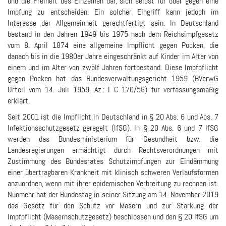
und die Freiheit des Einzelnen dar, sich selbst für oder gegen eine
Impfung zu entscheiden. Ein solcher Eingriff kann jedoch im
Interesse der Allgemeinheit gerechtfertigt sein. In Deutschland
bestand in den Jahren 1949 bis 1975 nach dem Reichsimpfgesetz
vom 8. April 1874 eine allgemeine Impflicht gegen Pocken, die
danach bis in die 1980er Jahre eingeschränkt auf Kinder im Alter von
einem und im Alter von zwölf Jahren fortbestand. Diese Impfpflicht
gegen Pocken hat das Bundesverwaltungsgericht 1959 (BVerwG
Urteil vom 14. Juli 1959, Az.: I C 170/56) für verfassungsmäßig
erklärt.
Seit 2001 ist die Impflicht in Deutschland in § 20 Abs. 6 und Abs. 7
Infektionsschutzgesetz geregelt (IfSG). In § 20 Abs. 6 und 7 IfSG
werden das Bundesministerium für Gesundheit bzw. die
Landesregierungen ermächtigt durch Rechtsverordnungen mit
Zustimmung des Bundesrates Schutzimpfungen zur Eindämmung
einer übertragbaren Krankheit mit klinisch schweren Verlaufsformen
anzuordnen, wenn mit ihrer epidemischen Verbreitung zu rechnen ist.
Nunmehr hat der Bundestag in seiner Sitzung am 14. November 2019
das Gesetz für den Schutz vor Masern und zur Stärkung der
Impfpflicht (Masernschutzgesetz) beschlossen und den § 20 IfSG um