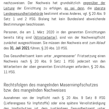
nachzuweisen. Der Nachweis hat grundsätzlich
gegenüber der
Leitung
der Einrichtung zu erfolgen,
es sei denn
, die
oberste
Landesgesundheitsbehörde
bestimmt etwas Anderes, vgl. § 20 Abs. 9
Satz 1 und 2 IfSG. Bislang hat kein Bundesland abweichende
Bestimmungen beschlossen.
Personen, die am 1. März 2020 in den genannten Einrichtungen
bereits tätig sind (
Altmitarbeiter
), sind von der Nachweispflicht
zunächst ausgeschlossen. Sie müssen den Nachweis erst zum Ablauf
des
31. Juli 2021
führen, § 20 Abs. 10 IfSG.
Das Gesundheitsamt kann unter „angemessener“ Fristsetzung einen
Nachweis nach § 20 Abs. 9 Satz 1 IfSG jederzeit von den
Mitarbeitern der oben genannten Einrichtungen anfordern, § 20 Abs.
11 IfSG.
Rechtsfolgen des mangelnden Masernimpfschutzes
bzw. des mangelnden Nachweises
Ausnahmen von der Impflicht nach § 20 Abs. 9 Satz 8 IfSG
(Lieferengpass für Impfstoffe) oder eine spätere Vervollständigung
des Impfschutzes ist dem zuständigen Gesundheitsamt unter