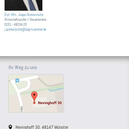
Dipl.-Kfm. Jürgen Groteschulte
Wirtschaftsprüfer / Steuerberater
0251 - 48204-25
j.groteschulte@bpg-muenster.de
Ihr Weg zu uns
Nevinghoff 30, 48147 Münster