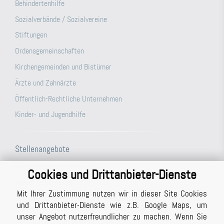
Behindertenhilfe
Sozialverbände / Sozialvereine
Stiftungen
Ordensgemeinschaften
Kirchengemeinden und Bistümer
Ärzte und Zahnärzte
Öffentlich-Rechtliche Unternehmen
Kinder- und Jugendhilfe
Stellenangebote
Prüfungsassistent (m/w/d)
Cookies und Drittanbieter-Dienste
Steuerfachangestellte (m/w/d)
Mit Ihrer Zustimmung nutzen wir in dieser Site Cookies
Büroassistenz (m/w/d) für unsere Berichtsabteilung/unser
und Drittanbieter-Dienste wie z.B. Google Maps, um
Schreibbüro in Vollzeit (ggf. auch Teilzeit möglich)
unser Angebot nutzerfreundlicher zu machen. Wenn Sie
Studentische Hilfskraft (m/w/d)