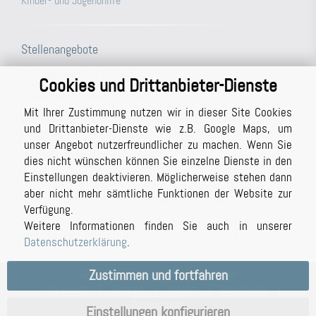
Kinder- und Jugendhilfe
Stellenangebote
Prüfungsassistent (m/w/d)
Cookies und Drittanbieter-Dienste
Steuerfachangestellte (m/w/d)
Mit Ihrer Zustimmung nutzen wir in dieser Site Cookies
Büroassistenz (m/w/d) für unsere Berichtsabteilung/unser
und Drittanbieter-Dienste wie z.B. Google Maps, um
Schreibbüro in Vollzeit (ggf. auch Teilzeit möglich)
unser Angebot nutzerfreundlicher zu machen. Wenn Sie
Studentische Hilfskraft (m/w/d)
dies nicht wünschen können Sie einzelne Dienste in den
Einstellungen deaktivieren. Möglicherweise stehen dann
Prüfer (m/w/d) mit Berufserfahrung (auch in Teilzeit möglich)
aber nicht mehr sämtliche Funktionen der Website zur
Masterstudiengang Auditing, Finance and Taxation
Verfügung.
Praktikum bei der BPG Wirtschaftsprüfungsgesellschaft im
Weitere Informationen finden Sie auch in unserer
Zeitraum Februar bis Juli an unserem Standort in Münster
Datenschutzerklärung
.
©
2023 BPG, alle Rechte vorbehalten
Zustimmen und fortfahren
Impressum
|
Kontakt
|
Anfahrt
|
Downloads
|
Datenschutz
Einstellungen konfigurieren