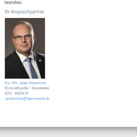
bestehen.
Ihr Ansprechpartner
Dipl.-Kfm. Jürgen Groteschulte
Wirtschaftsprüfer / Steuerberater
0251 - 48204-25
j.groteschulte@bpg-muenster.de