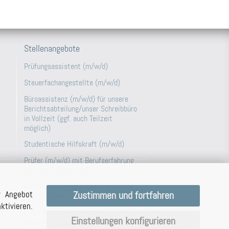
Stellenangebote
Prüfungsassistent (m/w/d)
Steuerfachangestellte (m/w/d)
Büroassistenz (m/w/d) für unsere
Berichtsabteilung/unser Schreibbüro
in Vollzeit (ggf. auch Teilzeit
möglich)
Studentische Hilfskraft (m/w/d)
Prüfer (m/w/d) mit Berufserfahrung
(auch in Teilzeit möglich)
Masterstudiengang Auditing, Finance
r Angebot
Zustimmen und fortfahren
and Taxation
n
tivieren.
Praktikum bei der BPG
Einstellungen konfigurieren
Wirtschaftsprüfungsgesellschaft im