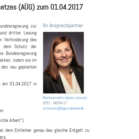
setzes (AÜG) zum 01.04.2017
Ihr Ansprechpartner
ndesregierung zur
und dritter Lesung
er Verhinderung des
it dem Schutz der
die Bundesregierung
tärken, indem sie im
 den neu geplanten
n am 01.04.2017 in
Rechtsanwältin Agnes Lisowski
0251 - 48204-17
a.lisowski@bpg-muenster.de
en:
iche Arbeit“)
ei dem Entleiher genau das gleiche Entgelt zu
ers.