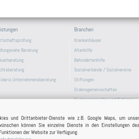
istungen
Branchen
rtschaftsprüfung
Krankenhäuser
üfungsnahe Beratung
Altenhilfe
euerberatung
Behindertenhilfe
chtsberatung
Sozialverbände / Sozialvereine
lidaris Unternehmensberatung
Stiftungen
Ordensgemeinschaften
Kirchengemeinden und Bistümer
Ärzte und Zahnärzte
kies und Drittanbieter-Dienste wie z.B. Google Maps, um unse
Öffentlich-Rechtliche Unternehme
ünschen können Sie einzelne Dienste in den Einstellungen deak
Kinder- und Jugendhilfe
Funktionen der Website zur Verfügung.