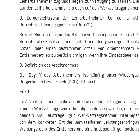
Leiharbeitnehmer zugrunde liegen, zur Verfügung zu stellen. Di
auf den Leiharbeitnehmer als auch auf den Werkvertragsnehmer
8. Berücksichtigung der Leiharbeitnehmer bei der Ermit
Betriebsverfassungsgesetzes (BetrVG)
Soweit Bestimmungen des Betriebsverfassungsgesetzes mit A
Betriebsräte-Gesetzes oder auf Grund der jeweiligen Gese
Anzahl oder einen bestimmten Anteil von Arbeitnehmern v
Entleiherbetrieb zu berücksichtigen, wenn ihre Einsatzdauer s
9. Definition des Arbeitnehmers
Der Begriff des Arbeitnehmers ist künftig unter Wiedergab
Bürgerlichen Gesetzbuch (BGB) definiert.
Fazit
In Zukunft ist noch mehr auf die tatsächliche Ausgestaltung 
können Werkverträge weiterhin abgeschlossen werden, es muss
handeln. Als „Faustregel“ gilt: Werkvertragsnehmer unterlieg
von dem konkreten Ort der unmittelbaren Leistungserbringun
Weisungsrecht des Entleihers und sind in dessen Organisation e