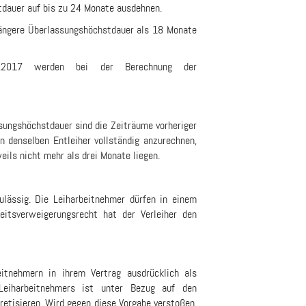
tdauer auf bis zu 24 Monate ausdehnen.
längere Überlassungshöchstdauer als 18 Monate
.2017 werden bei der Berechnung der
sungshöchstdauer sind die Zeiträume vorheriger
n denselben Entleiher vollständig anzurechnen,
ils nicht mehr als drei Monate liegen.
ulässig. Die Leiharbeitnehmer dürfen in einem
beitsverweigerungsrecht hat der Verleiher den
eitnehmern in ihrem Vertrag ausdrücklich als
Leiharbeitnehmers ist unter Bezug auf den
retisieren. Wird gegen diese Vorgabe verstoßen,