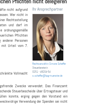
ichen Pflichten nicht delegieren
Ihr Ansprechpartner
äfte nicht aufgrund
assen. Wer nicht in
iner Rechtsstellung
reten und darf im
die ordnungsgemäße
uerlichen Pflichten
g anderer Personen
s mit Urteil vom 7.
Rechtsanwältin Simone Scheffer
Steuerberaterin
0251 - 48204-54
schränkte Vollmacht
s.scheffer@bpg-muenster.de
ngsfremde Zwecke verwendet. Das Finanzamt
rechende Steuerbescheide über Ertragsteuer und
üllen konnte, erging gegen den Vorstand ein
zweckwidrige Verwendung der Spenden sei nicht