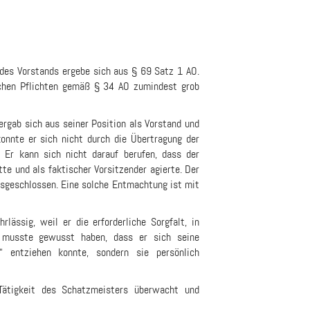
 des Vorstands ergebe sich aus § 69 Satz 1 AO.
lichen Pflichten gemäß § 34 AO zumindest grob
 ergab sich aus seiner Position als Vorstand und
konnte er sich nicht durch die Übertragung der
. Er kann sich nicht darauf berufen, dass der
e und als faktischer Vorsitzender agierte. Der
usgeschlossen. Eine solche Entmachtung ist mit
lässig, weil er die erforderliche Sorgfalt, in
 musste gewusst haben, dass er sich seine
t“ entziehen konnte, sondern sie persönlich
Tätigkeit des Schatzmeisters überwacht und