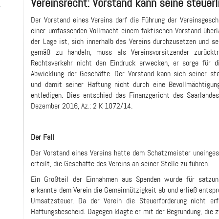
Vereinsrecht: Vorstand kann seine steuerl
-
Der Vorstand eines Vereins darf die Führung der Vereinsgesch
einer umfassenden Vollmacht einem faktischen Vorstand überl
der Lage ist, sich innerhalb des Vereins durchzusetzen und se
gemäß zu handeln, muss als Vereinsvorsitzender zurückt
Rechtsverkehr nicht den Eindruck erwecken, er sorge für 
Abwicklung der Geschäfte. Der Vorstand kann sich seiner ste
und damit seiner Haftung nicht durch eine Bevollmächtigun
entledigen. Dies entschied das Finanzgericht des Saarlande
Dezember 2016, Az.: 2 K 1072/14.
Der Fall
Der Vorstand eines Vereins hatte dem Schatzmeister uneinge
erteilt, die Geschäfte des Vereins an seiner Stelle zu führen.
Ein Großteil der Einnahmen aus Spenden wurde für satzu
erkannte dem Verein die Gemeinnützigkeit ab und erließ entsp
Umsatzsteuer. Da der Verein die Steuerforderung nicht erf
Haftungsbescheid. Dagegen klagte er mit der Begründung, die 