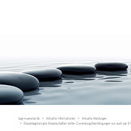
bpg-muenster.de
Aktuelle Informationen
Aktuelle Meldungen
Steuerbegünstigte Körperschaften dürfen Zuwendungsbestätigungen nun auch per E-