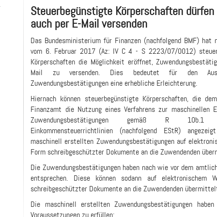
-
Steuerbegünstigte Körperschaften dürfe
auch per E-Mail versenden
Das Bundesministerium für Finanzen (nachfolgend BMF) hat 
vom 6. Februar 2017 (Az: IV C 4 - S 2223/07/0012) steuer
Körperschaften die Möglichkeit eröffnet, Zuwendungsbestäti
Mail zu versenden. Dies bedeutet für den Auss
Zuwendungsbestätigungen eine erhebliche Erleichterung.
Hiernach können steuerbegünstigte Körperschaften, die de
Finanzamt die Nutzung eines Verfahrens zur maschinellen E
Zuwendungsbestätigungen gemäß R 10b.
Einkommensteuerrichtlinien (nachfolgend EStR) angezeig
maschinell erstellten Zuwendungsbestätigungen auf elektron
Form schreibgeschützter Dokumente an die Zuwendenden überm
Die Zuwendungsbestätigungen haben nach wie vor dem amtlic
entsprechen. Diese können sodann auf elektronischem 
schreibgeschützter Dokumente an die Zuwendenden übermittel
Die maschinell erstellten Zuwendungsbestätigungen habe
Voraussetzungen zu erfüllen: