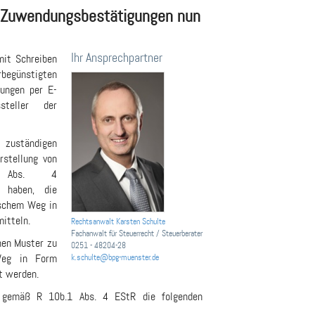
n Zuwendungsbestätigungen nun
Ihr Ansprechpartner
mit Schreiben
begünstigten
gungen per E-
teller der
m zuständigen
rstellung von
1 Abs. 4
t haben, die
ischem Weg in
itteln.
Rechtsanwalt Karsten Schulte
Fachanwalt für Steuerrecht / Steuerberater
hen Muster zu
0251 - 48204-28
Weg in Form
k.schulte@bpg-muenster.de
t werden.
n gemäß R 10b.1 Abs. 4 EStR die folgenden