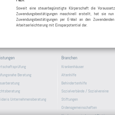
Soweit eine steuerbegünstigte Körperschaft die Vorausset
Zuwendungsbestätigungen maschinell erstellt, hat sie nun 
Zuwendungsbestätigungen per E-Mail an den Zuwendenden z
Arbeitserleichterung mit Einsparpotential dar.
istungen
Branchen
rtschaftsprüfung
Krankenhäuser
üfungsnahe Beratung
Altenhilfe
euerberatung
Behindertenhilfe
chtsberatung
Sozialverbände / Sozialvereine
lidaris Unternehmensberatung
Stiftungen
Ordensgemeinschaften