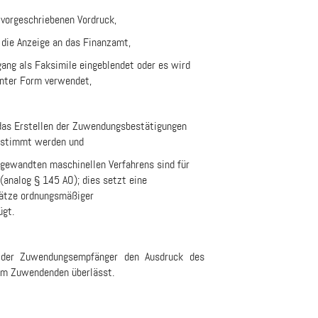
vorgeschriebenen Vordruck,
die Anzeige an das Finanzamt,
gang als Faksimile eingeblendet oder es wird
nnter Form verwendet,
 das Erstellen der Zuwendungsbestätigungen
estimmt werden und
gewandten maschinellen Verfahrens sind für
(analog § 145 AO); dies setzt eine
sätze ordnungsmäßiger
ügt.
s der Zuwendungsempfänger den Ausdruck des
em Zuwendenden überlässt.