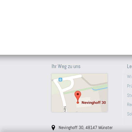
Ihr Weg zu uns
Le
Wi
Pr
St
Re
So
Nevinghoff 30, 48147 Münster