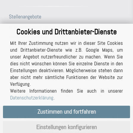
Stellenangebote
Prüfungsassistent (m/w/d)
Cookies und Drittanbieter-Dienste
Steuerfachangestellte (m/w/d)
Mit Ihrer Zustimmung nutzen wir in dieser Site Cookies
Büroassistenz (m/w/d) für unsere Berichtsabteilung/unser
und Drittanbieter-Dienste wie z.B. Google Maps, um
Schreibbüro in Vollzeit (ggf. auch Teilzeit möglich)
unser Angebot nutzerfreundlicher zu machen. Wenn Sie
Studentische Hilfskraft (m/w/d)
dies nicht wünschen können Sie einzelne Dienste in den
Einstellungen deaktivieren. Möglicherweise stehen dann
Prüfer (m/w/d) mit Berufserfahrung (auch in Teilzeit möglich)
aber nicht mehr sämtliche Funktionen der Website zur
Masterstudiengang Auditing, Finance and Taxation
Verfügung.
Praktikum bei der BPG Wirtschaftsprüfungsgesellschaft im
Weitere Informationen finden Sie auch in unserer
Zeitraum Februar bis Juli an unserem Standort in Münster
Datenschutzerklärung
.
©
2023 BPG, alle Rechte vorbehalten
Zustimmen und fortfahren
Impressum
|
Kontakt
|
Anfahrt
|
Downloads
|
Datenschutz
Einstellungen konfigurieren
Anmeldung zum Newsletter