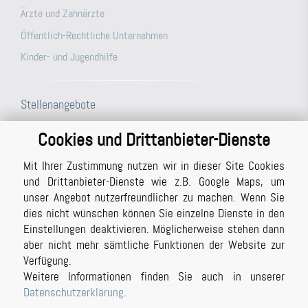
Ärzte und Zahnärzte
Öffentlich-Rechtliche Unternehmen
Kinder- und Jugendhilfe
Stellenangebote
Prüfungsassistent (m/w/d)
Cookies und Drittanbieter-Dienste
Steuerfachangestellte (m/w/d)
Mit Ihrer Zustimmung nutzen wir in dieser Site Cookies
Büroassistenz (m/w/d) für unsere Berichtsabteilung/unser
und Drittanbieter-Dienste wie z.B. Google Maps, um
Schreibbüro in Vollzeit (ggf. auch Teilzeit möglich)
unser Angebot nutzerfreundlicher zu machen. Wenn Sie
Studentische Hilfskraft (m/w/d)
dies nicht wünschen können Sie einzelne Dienste in den
Einstellungen deaktivieren. Möglicherweise stehen dann
Prüfer (m/w/d) mit Berufserfahrung (auch in Teilzeit möglich)
aber nicht mehr sämtliche Funktionen der Website zur
Masterstudiengang Auditing, Finance and Taxation
Verfügung.
Praktikum bei der BPG Wirtschaftsprüfungsgesellschaft im
Weitere Informationen finden Sie auch in unserer
Zeitraum Februar bis Juli an unserem Standort in Münster
Datenschutzerklärung
.