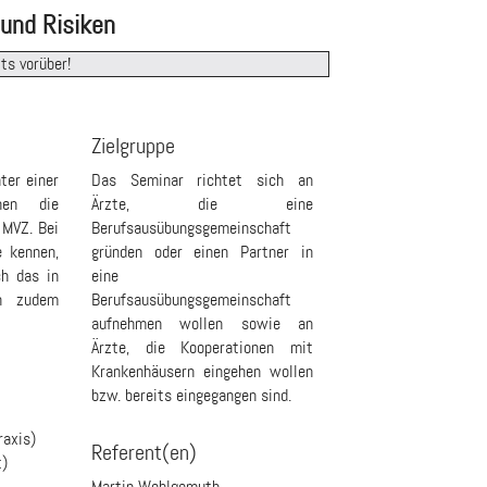
 und Risiken
ts vorüber!
Zielgruppe
ter einer
Das Seminar richtet sich an
hen die
Ärzte, die eine
 MVZ. Bei
Berufsausübungsgemeinschaft
e kennen,
gründen oder einen Partner in
ch das in
eine
en zudem
Berufsausübungsgemeinschaft
aufnehmen wollen sowie an
Ärzte, die Kooperationen mit
Krankenhäusern eingehen wollen
bzw. bereits eingegangen sind.
raxis)
Referent(en)
t)
Martin Wohlgemuth