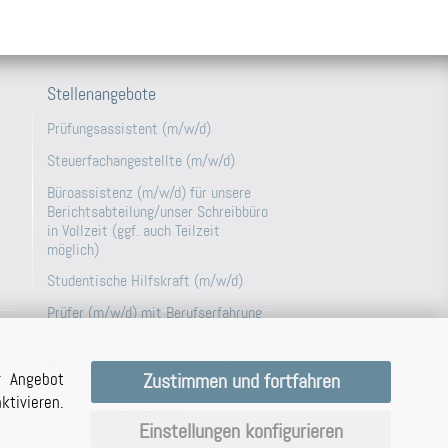
Stellenangebote
Prüfungsassistent (m/w/d)
Steuerfachangestellte (m/w/d)
Büroassistenz (m/w/d) für unsere
Berichtsabteilung/unser Schreibbüro
in Vollzeit (ggf. auch Teilzeit
möglich)
Studentische Hilfskraft (m/w/d)
Prüfer (m/w/d) mit Berufserfahrung
(auch in Teilzeit möglich)
Masterstudiengang Auditing, Finance
r Angebot
Zustimmen und fortfahren
and Taxation
n
tivieren.
Praktikum bei der BPG
Einstellungen konfigurieren
Wirtschaftsprüfungsgesellschaft im