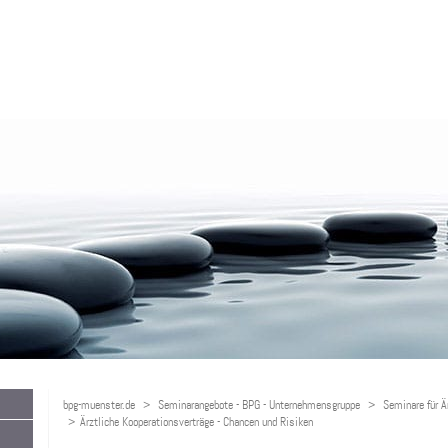
bpg-muenster.de
Seminarangebote - BPG - Unternehmensgruppe
Seminare für Ä
Ärztliche Kooperationsverträge - Chancen und Risiken