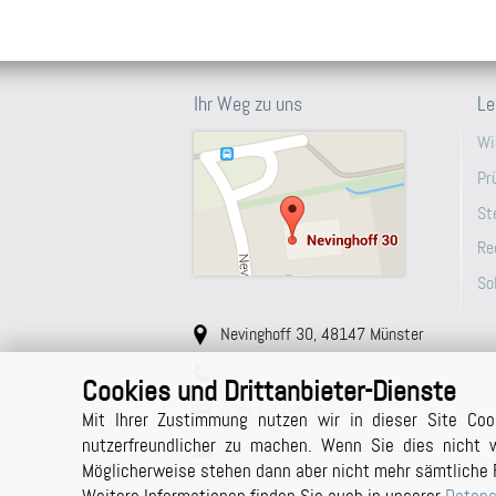
Ihr Weg zu uns
Le
Wi
Pr
St
Re
So
Nevinghoff 30, 48147 Münster
0 25 1 - 4 82 04-0
Cookies und Drittanbieter-Dienste
0 25 1 - 4 82 04-40
Mit Ihrer Zustimmung nutzen wir in dieser Site Coo
nutzerfreundlicher zu machen. Wenn Sie dies nicht w
sekretariat@bpg-muenster.de
Möglicherweise stehen dann aber nicht mehr sämtliche 