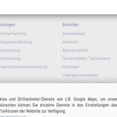
istungen
Branchen
rtschaftsprüfung
Krankenhäuser
üfungsnahe Beratung
Altenhilfe
euerberatung
Behindertenhilfe
chtsberatung
Sozialverbände / Sozialvereine
lidaris Unternehmensberatung
Stiftungen
Ordensgemeinschaften
Kirchengemeinden und Bistümer
Ärzte und Zahnärzte
kies und Drittanbieter-Dienste wie z.B. Google Maps, um unse
Öffentlich-Rechtliche Unternehme
ünschen können Sie einzelne Dienste in den Einstellungen deak
Kinder- und Jugendhilfe
Funktionen der Website zur Verfügung.