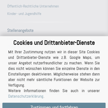
Öffentlich-Rechtliche Unternehmen
Kinder- und Jugendhilfe
Stellenangebote
Prüfungsassistent (m/w/d)
Cookies und Drittanbieter-Dienste
Steuerfachangestellte (m/w/d)
Mit Ihrer Zustimmung nutzen wir in dieser Site Cookies
Büroassistenz (m/w/d) für unsere Berichtsabteilung/unser
und Drittanbieter-Dienste wie z.B. Google Maps, um
Schreibbüro in Vollzeit (ggf. auch Teilzeit möglich)
unser Angebot nutzerfreundlicher zu machen. Wenn Sie
Studentische Hilfskraft (m/w/d)
dies nicht wünschen können Sie einzelne Dienste in den
Einstellungen deaktivieren. Möglicherweise stehen dann
Prüfer (m/w/d) mit Berufserfahrung (auch in Teilzeit möglich)
aber nicht mehr sämtliche Funktionen der Website zur
Masterstudiengang Auditing, Finance and Taxation
Verfügung.
Praktikum bei der BPG Wirtschaftsprüfungsgesellschaft im
Weitere Informationen finden Sie auch in unserer
Zeitraum Februar bis Juli an unserem Standort in Münster
Datenschutzerklärung
.
©
2023 BPG, alle Rechte vorbehalten
Zustimmen und fortfahren