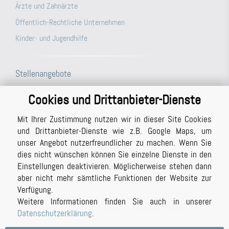
Ärzte und Zahnärzte
Öffentlich-Rechtliche Unternehmen
Kinder- und Jugendhilfe
Stellenangebote
Prüfungsassistent (m/w/d)
Cookies und Drittanbieter-Dienste
Steuerfachangestellte (m/w/d)
Mit Ihrer Zustimmung nutzen wir in dieser Site Cookies
Büroassistenz (m/w/d) für unsere Berichtsabteilung/unser
und Drittanbieter-Dienste wie z.B. Google Maps, um
Schreibbüro in Vollzeit (ggf. auch Teilzeit möglich)
unser Angebot nutzerfreundlicher zu machen. Wenn Sie
Studentische Hilfskraft (m/w/d)
dies nicht wünschen können Sie einzelne Dienste in den
Einstellungen deaktivieren. Möglicherweise stehen dann
Prüfer (m/w/d) mit Berufserfahrung (auch in Teilzeit möglich)
aber nicht mehr sämtliche Funktionen der Website zur
Masterstudiengang Auditing, Finance and Taxation
Verfügung.
Praktikum bei der BPG Wirtschaftsprüfungsgesellschaft im
Weitere Informationen finden Sie auch in unserer
Zeitraum Februar bis Juli an unserem Standort in Münster
Datenschutzerklärung
.