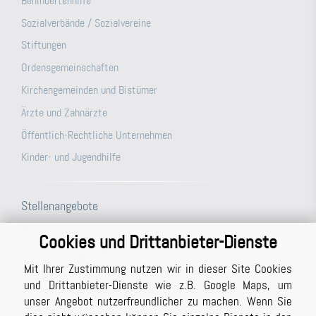
Behindertenhilfe
Sozialverbände / Sozialvereine
Stiftungen
Ordensgemeinschaften
Kirchengemeinden und Bistümer
Ärzte und Zahnärzte
Öffentlich-Rechtliche Unternehmen
Kinder- und Jugendhilfe
Stellenangebote
Prüfungsassistent (m/w/d)
Cookies und Drittanbieter-Dienste
Steuerfachangestellte (m/w/d)
Mit Ihrer Zustimmung nutzen wir in dieser Site Cookies
Büroassistenz (m/w/d) für unsere Berichtsabteilung/unser
und Drittanbieter-Dienste wie z.B. Google Maps, um
Schreibbüro in Vollzeit (ggf. auch Teilzeit möglich)
unser Angebot nutzerfreundlicher zu machen. Wenn Sie
Studentische Hilfskraft (m/w/d)