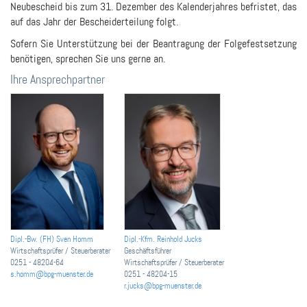
Neubescheid bis zum 31. Dezember des Kalenderjahres befristet, das
auf das Jahr der Bescheiderteilung folgt.
Sofern Sie Unterstützung bei der Beantragung der Folgefestsetzung
benötigen, sprechen Sie uns gerne an.
Ihre Ansprechpartner
Dipl.-Bw. (FH) Sven Homm
Dipl.-Kfm. Reinhold Jucks
Wirtschaftsprüfer / Steuerberater
Geschäftsführer
0251 - 48204-64
Wirtschaftsprüfer / Steuerberater
s.homm@bpg-muenster.de
0251 - 48204-15
r.jucks@bpg-muenster.de