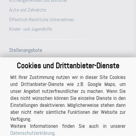
Kirchengemeinden und Bistümer
Ärzte und Zahnärzte
Öffentlich-Rechtliche Unternehmen
Kinder- und Jugendhilfe
Stellenangebote
Prüfungsassistent (m/w/d)
Cookies und Drittanbieter-Dienste
Steuerfachangestellte (m/w/d)
Mit Ihrer Zustimmung nutzen wir in dieser Site Cookies
Büroassistenz (m/w/d) für unsere Berichtsabteilung/unser
und Drittanbieter-Dienste wie z.B. Google Maps, um
Schreibbüro in Vollzeit (ggf. auch Teilzeit möglich)
unser Angebot nutzerfreundlicher zu machen. Wenn Sie
Studentische Hilfskraft (m/w/d)
dies nicht wünschen können Sie einzelne Dienste in den
Einstellungen deaktivieren. Möglicherweise stehen dann
Prüfer (m/w/d) mit Berufserfahrung (auch in Teilzeit möglich)
aber nicht mehr sämtliche Funktionen der Website zur
Masterstudiengang Auditing, Finance and Taxation
Verfügung.
Praktikum bei der BPG Wirtschaftsprüfungsgesellschaft im
Weitere Informationen finden Sie auch in unserer
Zeitraum Februar bis Juli an unserem Standort in Münster
Datenschutzerklärung
.