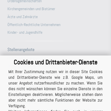
Ordensgemeinschaften
Kirchengemeinden und Bistümer
Ärzte und Zahnärzte
Öffentlich-Rechtliche Unternehmen
Kinder- und Jugendhilfe
Stellenangebote
Prüfungsassistent (m/w/d)
Cookies und Drittanbieter-Dienste
Steuerfachangestellte (m/w/d)
Mit Ihrer Zustimmung nutzen wir in dieser Site Cookies
Büroassistenz (m/w/d) für unsere Berichtsabteilung/unser
und Drittanbieter-Dienste wie z.B. Google Maps, um
Schreibbüro in Vollzeit (ggf. auch Teilzeit möglich)
unser Angebot nutzerfreundlicher zu machen. Wenn Sie
Studentische Hilfskraft (m/w/d)
dies nicht wünschen können Sie einzelne Dienste in den
Einstellungen deaktivieren. Möglicherweise stehen dann
Prüfer (m/w/d) mit Berufserfahrung (auch in Teilzeit möglich)
aber nicht mehr sämtliche Funktionen der Website zur
Masterstudiengang Auditing, Finance and Taxation
Verfügung.
Praktikum bei der BPG Wirtschaftsprüfungsgesellschaft im