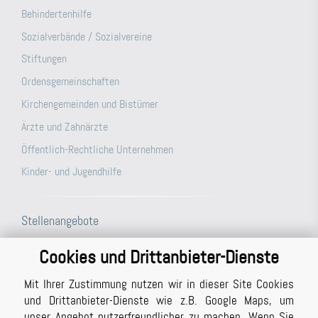
Behindertenhilfe
Sozialverbände / Sozialvereine
Stiftungen
Ordensgemeinschaften
Kirchengemeinden und Bistümer
Ärzte und Zahnärzte
Öffentlich-Rechtliche Unternehmen
Kinder- und Jugendhilfe
Stellenangebote
Prüfungsassistent (m/w/d)
Cookies und Drittanbieter-Dienste
Steuerfachangestellte (m/w/d)
Mit Ihrer Zustimmung nutzen wir in dieser Site Cookies
Büroassistenz (m/w/d) für unsere Berichtsabteilung/unser
und Drittanbieter-Dienste wie z.B. Google Maps, um
Schreibbüro in Vollzeit (ggf. auch Teilzeit möglich)
unser Angebot nutzerfreundlicher zu machen. Wenn Sie