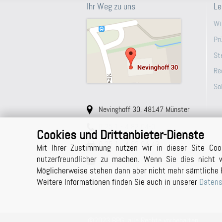
Ihr Weg zu uns
Le
Wi
Pr
St
Re
So
Nevinghoff 30, 48147 Münster
0 25 1 - 4 82 04-0
Cookies und Drittanbieter-Dienste
0 25 1 - 4 82 04-40
Mit Ihrer Zustimmung nutzen wir in dieser Site Coo
nutzerfreundlicher zu machen. Wenn Sie dies nicht w
sekretariat@bpg-muenster.de
Möglicherweise stehen dann aber nicht mehr sämtliche 
Weitere Informationen finden Sie auch in unserer
Datens
©
2023 BPG, alle Rechte vorbehalten