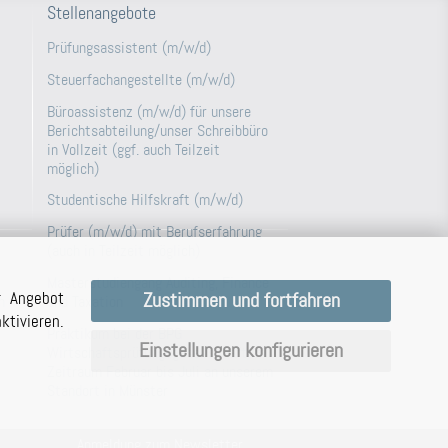
Stellenangebote
Prüfungsassistent (m/w/d)
Steuerfachangestellte (m/w/d)
Büroassistenz (m/w/d) für unsere
Berichtsabteilung/unser Schreibbüro
in Vollzeit (ggf. auch Teilzeit
möglich)
Studentische Hilfskraft (m/w/d)
Prüfer (m/w/d) mit Berufserfahrung
(auch in Teilzeit möglich)
Masterstudiengang Auditing, Finance
r Angebot
Zustimmen und fortfahren
and Taxation
n
tivieren.
Praktikum bei der BPG
Einstellungen konfigurieren
Wirtschaftsprüfungsgesellschaft im
Zeitraum Februar bis Juli an unserem
Standort in Münster
Anmeldung zum Newsletter