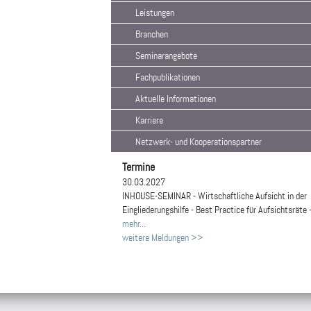
Leistungen
Branchen
Seminarangebote
Fachpublikationen
Aktuelle Informationen
Karriere
Netzwerk- und Kooperationspartner
Termine
30.03.2027
INHOUSE-SEMINAR - Wirtschaftliche Aufsicht in der
Eingliederungshilfe - Best Practice für Aufsichtsräte 
mehr...
weitere Meldungen