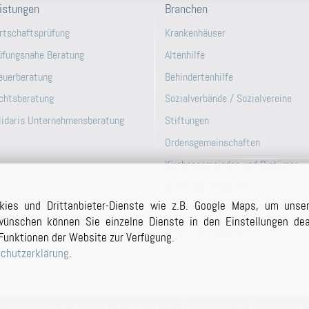
istungen
Branchen
rtschaftsprüfung
Krankenhäuser
üfungsnahe Beratung
Altenhilfe
euerberatung
Behindertenhilfe
chtsberatung
Sozialverbände / Sozialvereine
lidaris Unternehmensberatung
Stiftungen
Ordensgemeinschaften
Kirchengemeinden und Bistümer
Ärzte und Zahnärzte
kies und Drittanbieter-Dienste wie z.B. Google Maps, um unse
Öffentlich-Rechtliche Unternehme
ünschen können Sie einzelne Dienste in den Einstellungen deak
Kinder- und Jugendhilfe
Funktionen der Website zur Verfügung.
chutzerklärung
.
Impressum
|
Kontakt
|
Anfahrt
|
Downloads
|
Datenschutz