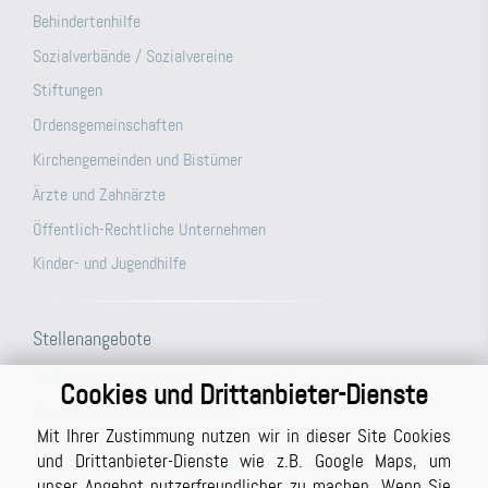
Behindertenhilfe
Sozialverbände / Sozialvereine
Stiftungen
Ordensgemeinschaften
Kirchengemeinden und Bistümer
Ärzte und Zahnärzte
Öffentlich-Rechtliche Unternehmen
Kinder- und Jugendhilfe
Stellenangebote
Prüfungsassistent (m/w/d)
Cookies und Drittanbieter-Dienste
Steuerfachangestellte (m/w/d)
Mit Ihrer Zustimmung nutzen wir in dieser Site Cookies
Büroassistenz (m/w/d) für unsere Berichtsabteilung/unser
und Drittanbieter-Dienste wie z.B. Google Maps, um
Schreibbüro in Vollzeit (ggf. auch Teilzeit möglich)
unser Angebot nutzerfreundlicher zu machen. Wenn Sie