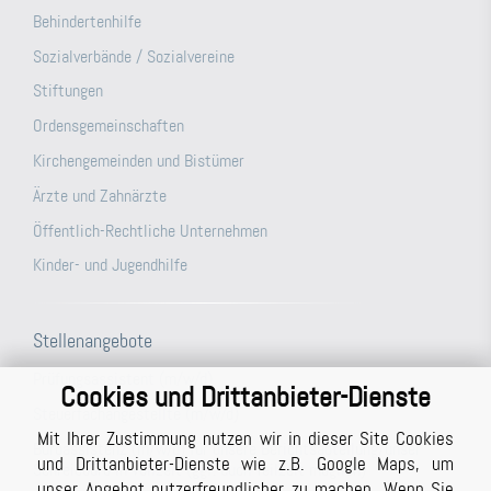
Behindertenhilfe
Sozialverbände / Sozialvereine
Stiftungen
Ordensgemeinschaften
Kirchengemeinden und Bistümer
Ärzte und Zahnärzte
Öffentlich-Rechtliche Unternehmen
Kinder- und Jugendhilfe
Stellenangebote
Prüfungsassistent (m/w/d)
Cookies und Drittanbieter-Dienste
Steuerfachangestellte (m/w/d)
Mit Ihrer Zustimmung nutzen wir in dieser Site Cookies
Büroassistenz (m/w/d) für unsere Berichtsabteilung/unser
und Drittanbieter-Dienste wie z.B. Google Maps, um
Schreibbüro in Vollzeit (ggf. auch Teilzeit möglich)
unser Angebot nutzerfreundlicher zu machen. Wenn Sie