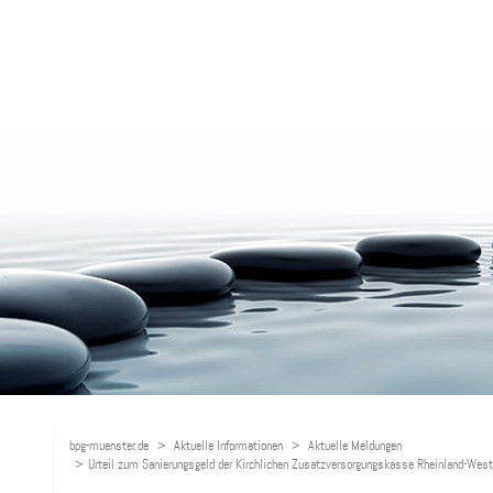
bpg-muenster.de
Aktuelle Informationen
Aktuelle Meldungen
Urteil zum Sanierungsgeld der Kirchlichen Zusatzversorgungskasse Rheinland-Wes