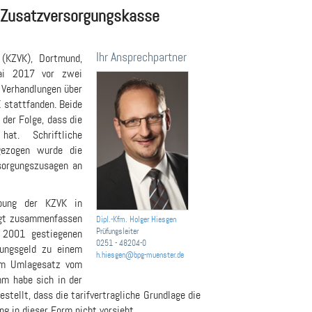
n Zusatzversorgungskasse
Ihr Ansprechpartner
 (KZVK), Dortmund,
ai 2017 vor zwei
Verhandlungen über
 stattfanden. Beide
 der Folge, dass die
at. Schriftliche
gezogen wurde die
rsorgungszusagen an
ebung der KZVK in
olgt zusammenfassen
Dipl.-Kfm. Holger Hiesgen
Prüfungsleiter
 2001 gestiegenen
0251 - 48204-0
rungsgeld zu einem
h.hiesgen@bpg-muenster.de
dem Umlagesatz vom
m habe sich in der
tellt, dass die tarifvertragliche Grundlage die
 in dieser Form nicht vorsieht.