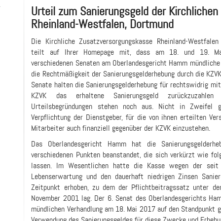
-
Urteil zum Sanierungsgeld der Kirchliche
Rheinland-Westfalen, Dortmund
Die Kirchliche Zusatzversorgungskasse Rheinland-Westfalen
teilt auf Ihrer Homepage mit, dass am 18. und 19. M
verschiedenen Senaten am Oberlandesgericht Hamm mündliche 
die Rechtmäßigkeit der Sanierungsgelderhebung durch die KZVK
Senate halten die Sanierungsgelderhebung für rechtswidrig mit
KZVK das erhaltene Sanierungsgeld zurückzuzahlen h
Urteilsbegründungen stehen noch aus. Nicht in Zweifel 
Verpflichtung der Dienstgeber, für die von ihnen erteilten Ve
Mitarbeiter auch finanziell gegenüber der KZVK einzustehen.
Das Oberlandesgericht Hamm hat die Sanierungsgelderh
verschiedenen Punkten beanstandet, die sich verkürzt wie f
lassen. Im Wesentlichen hatte die Kasse wegen der seit
Lebenserwartung und den dauerhaft niedrigen Zinsen Sanie
Zeitpunkt erhoben, zu dem der Pflichtbeitragssatz unter 
November 2001 lag. Der 6. Senat des Oberlandesgerichts Ham
mündlichen Verhandlung am 18. Mai 2017 auf den Standpunkt ges
Verwendung des Sanierungsgeldes für diese Zwecke und Erhebung