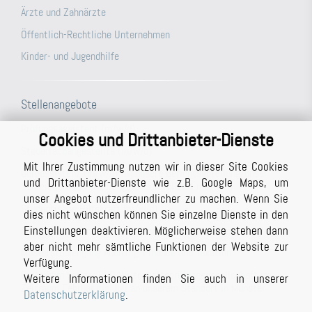
Ärzte und Zahnärzte
Öffentlich-Rechtliche Unternehmen
Kinder- und Jugendhilfe
Stellenangebote
Prüfungsassistent (m/w/d)
Cookies und Drittanbieter-Dienste
Steuerfachangestellte (m/w/d)
Mit Ihrer Zustimmung nutzen wir in dieser Site Cookies
Büroassistenz (m/w/d) für unsere Berichtsabteilung/unser
und Drittanbieter-Dienste wie z.B. Google Maps, um
Schreibbüro in Vollzeit (ggf. auch Teilzeit möglich)
unser Angebot nutzerfreundlicher zu machen. Wenn Sie
Studentische Hilfskraft (m/w/d)
dies nicht wünschen können Sie einzelne Dienste in den
Einstellungen deaktivieren. Möglicherweise stehen dann
Prüfer (m/w/d) mit Berufserfahrung (auch in Teilzeit möglich)
aber nicht mehr sämtliche Funktionen der Website zur
Masterstudiengang Auditing, Finance and Taxation
Verfügung.
Praktikum bei der BPG Wirtschaftsprüfungsgesellschaft im
Weitere Informationen finden Sie auch in unserer
Zeitraum Februar bis Juli an unserem Standort in Münster
Datenschutzerklärung
.