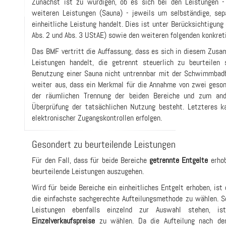
Zunächst ist zu würdigen, ob es sich bei den Leistungen
weiteren Leistungen (Sauna) - jeweils um selbständige, sep
einheitliche Leistung handelt. Dies ist unter Berücksichtigun
Abs. 2 und Abs. 3 UStAE) sowie den weiteren folgenden konkret
Das BMF vertritt die Auffassung, dass es sich in diesem Zu
Leistungen handelt, die getrennt steuerlich zu beurteilen 
Benutzung einer Sauna nicht untrennbar mit der Schwimmbadb
weiter aus, dass ein Merkmal für die Annahme von zwei geson
der räumlichen Trennung der beiden Bereiche und zum ande
Überprüfung der tatsächlichen Nutzung besteht. Letzteres k
elektronischer Zugangskontrollen erfolgen.
Gesondert zu beurteilende Leistungen
Für den Fall, dass für beide Bereiche
getrennte Entgelte
erhob
beurteilende Leistungen auszugehen.
Wird für beide Bereiche ein einheitliches Entgelt erhoben, ist
die einfachste sachgerechte Aufteilungsmethode zu wählen. So
Leistungen ebenfalls einzelnd zur Auswahl stehen, 
Einzelverkaufspreise
zu wählen. Da die Aufteilung nach den