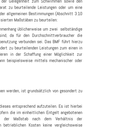
 - der Gelegenheit zum Schwimmen sowie den
arat zu beurteilende Leistungen oder um eine
g der allgemeinen Bestimmungen (Abschnitt 3.10
isierten Maßstäben zu beurteilen:
sammenhang üblicherweise um zwei selbständige
sind, da für den Durchschnittverbraucher die
enutzung verbunden sei. Das BMF führt hierzu
dert zu beurteilenden Leistungen zum einen in
ren in der Schaffung einer Möglichkeit zur
ann beispielsweise mittels mechanischer oder
en werden, ist grundsätzlich von gesondert zu
 dieses entsprechend aufzuteilen. Es ist hierbei
fern die im einheitlichen Entgelt angebotenen
ist der Maßstab nach dem Verhältnis der
 betrieblichen Kosten keine vergleichsweise