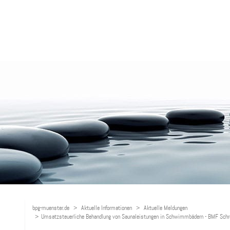
bpg-muenster.de
Aktuelle Informationen
Aktuelle Meldungen
Umsatzsteuerliche Behandlung von Saunaleistungen in Schwimmbädern - BMF Schr