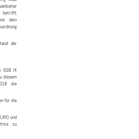
anbieter
 betrifft
und dem
uordnung
tand der
m SGB IX
zu diesem
2018 die
n für die
(LRV) und
ltnis zu