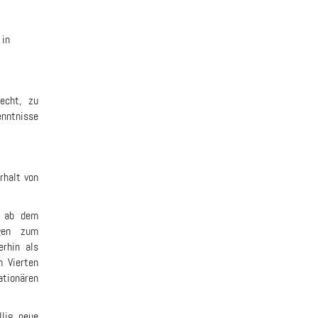
 in
echt, zu
enntnisse
rhalt von
en ab dem
gen zum
rhin als
 Vierten
tionären
lig neue