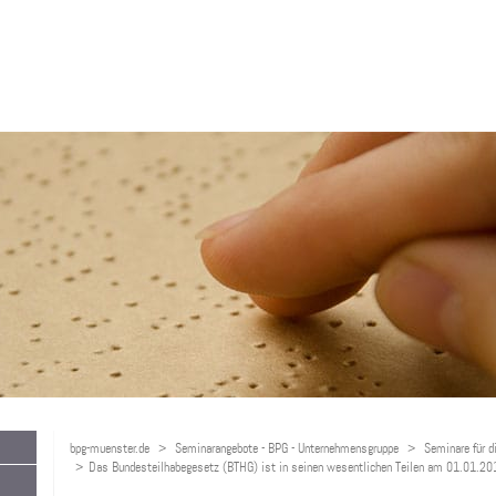
bpg-muenster.de
Seminarangebote - BPG - Unternehmensgruppe
Seminare für d
Das Bundesteilhabegesetz (BTHG) ist in seinen wesentlichen Teilen am 01.01.2018