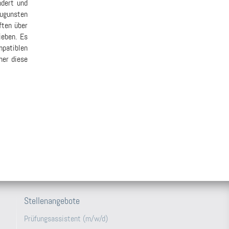
ndert und
ugunsten
ften über
ieben. Es
mpatiblen
ner diese
Stellenangebote
Prüfungsassistent (m/w/d)