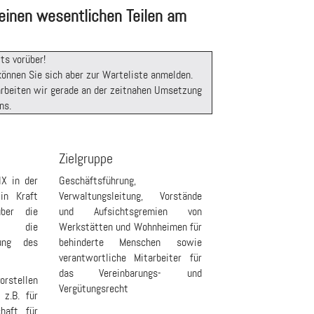
einen wesentlichen Teilen am
ts vorüber!
önnen Sie sich aber zur Warteliste anmelden.
 arbeiten wir gerade an der zeitnahen Umsetzung
ns.
Zielgruppe
IX in der
Geschäftsführung,
in Kraft
Verwaltungsleitung, Vorstände
über die
und Aufsichtsgremien von
nd die
Werkstätten und Wohnheimen für
mung des
behinderte Menschen sowie
verantwortliche Mitarbeiter für
das Vereinbarungs- und
orstellen
Vergütungsrecht
z.B. für
haft für