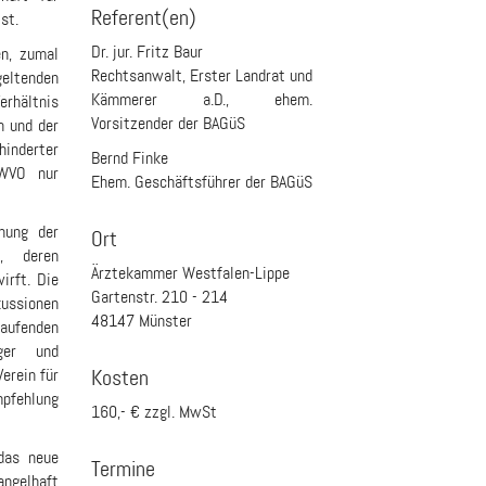
Referent(en)
st.
Dr. jur. Fritz Baur
n, zumal
Rechtsanwalt, Erster Landrat und
eltenden
Kämmerer a.D., ehem.
rhältnis
Vorsitzender der BAGüS
n und der
inderter
Bernd Finke
 WVO nur
Ehem. Geschäftsführer der BAGüS
.
nung der
Ort
n, deren
Ärztekammer Westfalen-Lippe
irft. Die
Gartenstr. 210 - 214
kussionen
48147 Münster
ufenden
ger und
erein für
Kosten
mpfehlung
160,- € zzgl. MwSt
das neue
Termine
ngelhaft