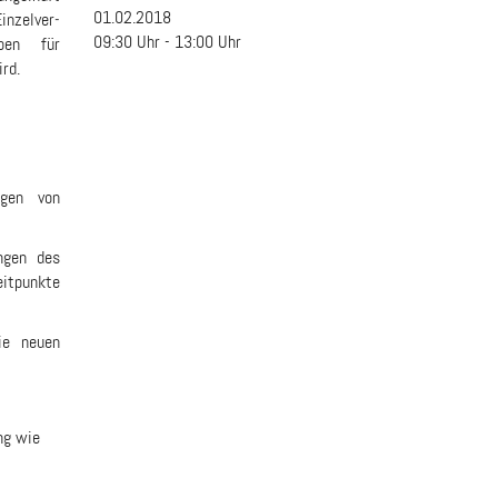
01.02.2018
nzelver­
09:30
Uhr -
13:00
Uhr
ben für
rd.
ngen von
ngen des
eitpunkte
ie neuen
ng wie