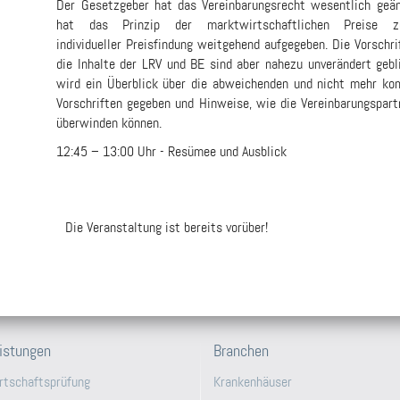
Der Gesetzgeber hat das Vereinbarungsrecht wesentlich geä
hat das Prinzip der marktwirt­schaftlichen Preise z
individueller Preisfindung weitgehend aufgegeben. Die Vorschri
die Inhalte der LRV und BE sind aber nahezu unverändert gebl
wird ein Überblick über die ab­weichenden und nicht mehr ko
Vorschriften gegeben und Hinweise, wie die Vereinbarungs­part
überwinden können.
12:45 – 13:00 Uhr - Resümee und Ausblick
Die Veranstaltung ist bereits vorüber!
istungen
Branchen
rtschaftsprüfung
Krankenhäuser