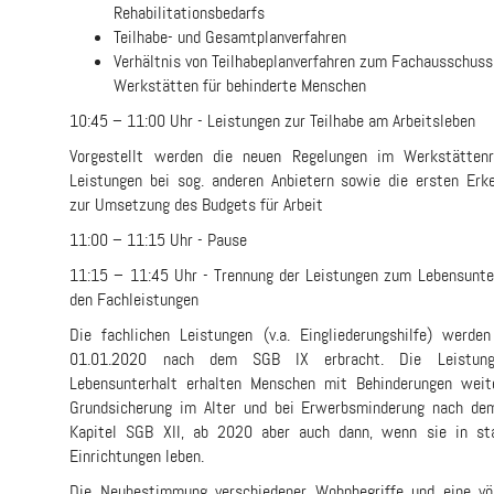
Rehabilitationsbedarfs
Teilhabe- und Gesamtplanverfahren
Verhältnis von Teilhabeplanverfahren zum Fachausschuss
Werkstätten für behinderte Menschen
10:45 – 11:00 Uhr - Leistungen zur Teilhabe am Arbeitsleben
Vorgestellt werden die neuen Regelungen im Werkstättenr
Leistungen bei sog. anderen Anbietern sowie die ersten Erk
zur Umsetzung des Budgets für Arbeit
11:00 – 11:15 Uhr - Pause
11:15 – 11:45 Uhr - Trennung der Leistungen zum Lebensunte
den Fachleistungen
Die fachlichen Leistungen (v.a. Eingliederungshilfe) werd
01.01.2020 nach dem SGB IX er­bracht. Die Leistun
Lebensunterhalt erhalten Menschen mit Behinderungen weite
Grundsicherung im Alter und bei Erwerbsminderung nach dem
Kapitel SGB XII, ab 2020 aber auch dann, wenn sie in sta
Einrichtungen leben.
Die Neubestimmung verschiedener Wohnbegriffe und eine völ