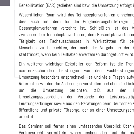
Rehabilitation (BAR) gediehen sind bzw. die Umsetzung erfolgt i
Wesentlichen Raum wird das Teilhabeplanverfahren einnehme
dies auch mit dem für die Eingliederungshilfeträger g
Gesamtplanverfahren verzahnt ist. Schließlich ist das Ve
-
zwischen dem Teilhabeplanverfahren, dem Gesamtplanverfahre
Tätigkeit des Fachausschusses in Werkstätten für beh
Menschen zu beleuchten, der nach der Vorgabe in der
stattfindet, wenn kein Teilhabeplanverfahren durchgeführt wird
Ein weiterer wichtiger Eckpfeiler der Reform ist die Tren
existenzsichernden Leistungen von den Fachleistunge
Umsetzung besonders anspruchsvoll ist und viele Fragen aufw
Referenten werden die Änderungen vorstellen und über die Dis
um die Umsetzung berichten, z.B. aus den la
Umsetzungsgesprächen der Verbände der Leistungsträ
Leistungserbringer sowie aus den Beratungen beim Deutschen V
öffentliche und private Fürsorge, der an einer Umsetz­ungse
arbeitet.
Das Seminar soll ferner einen umfassenden Überblick über 
Vertragsrecht vermitteln, wobei insbesondere auf die ma